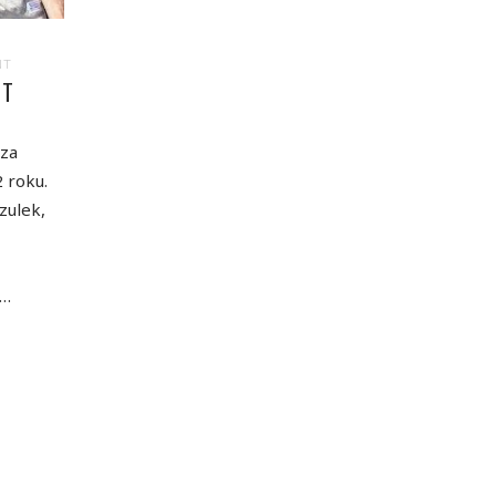
NT
ST
sza
 roku.
zulek,
e…