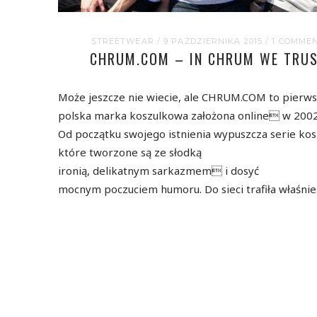
STREETWEAR
/ 9 PAŹDZIERNIKA 2015
/
1 COMME
CHRUM.COM – IN CHRUM WE TRU
Może jeszcze nie wiecie, ale CHRUM.COM to pierw
polska marka koszulkowa założona online w 2002
Od początku swojego istnienia wypuszcza serie kos
które tworzone są ze słodką
ironią, delikatnym sarkazmem i dosyć
mocnym poczuciem humoru. Do sieci trafiła właśni