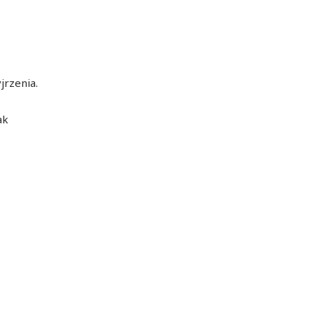
jrzenia.
ak