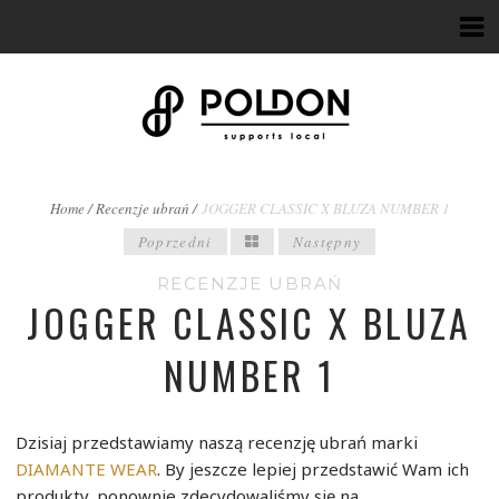
BREADCRUMBS
Home
/
Recenzje ubrań
/
JOGGER CLASSIC X BLUZA NUMBER 1
POST
Poprzedni
Następny
NAVIGATION
RECENZJE UBRAŃ
NAVIGATION
JOGGER CLASSIC X BLUZA
NUMBER 1
Dzisiaj przedstawiamy naszą recenzję ubrań marki
DIAMANTE WEAR
. By jeszcze lepiej przedstawić Wam ich
produkty, ponownie zdecydowaliśmy się na