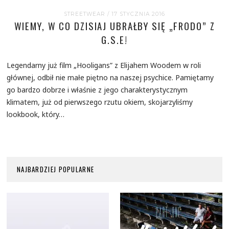
STREETWEAR
/ 17 STYCZNIA 2016
WIEMY, W CO DZISIAJ UBRAŁBY SIĘ „FRODO” Z
G.S.E!
Legendarny już film „Hooligans” z Elijahem Woodem w roli
głównej, odbił nie małe piętno na naszej psychice. Pamiętamy
go bardzo dobrze i właśnie z jego charakterystycznym
klimatem, już od pierwszego rzutu okiem, skojarzyliśmy
lookbook, który…
NAJBARDZIEJ POPULARNE