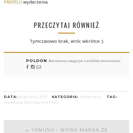
PROFILU
wydarzenia.
PRZECZYTAJ RÓWNIEŻ
Tymczasowo brak, wróc wkrótce :)
Internetowy magazyn o polskim streetwearze.
POLDON
DATA:
30 grudnia 2019
KATEGORIA:
Wydarzenia
TAG:
Inwestycje Alternatywne 2020
POST
←
YANUSH – NOWA MARKA ZE