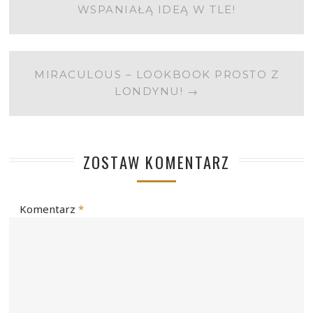
WSPANIAŁĄ IDEĄ W TLE!
NAVIGATION
MIRACULOUS – LOOKBOOK PROSTO Z
LONDYNU!
→
ZOSTAW KOMENTARZ
Komentarz
*