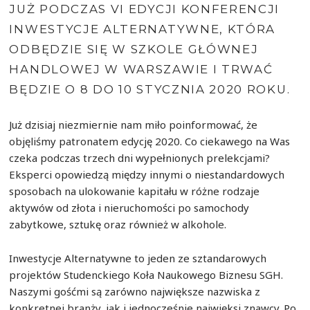
JUŻ PODCZAS VI EDYCJI KONFERENCJI
INWESTYCJE ALTERNATYWNE, KTÓRA
ODBĘDZIE SIĘ W SZKOLE GŁÓWNEJ
HANDLOWEJ W WARSZAWIE I TRWAĆ
BĘDZIE O 8 DO 10 STYCZNIA 2020 ROKU.
Już dzisiaj niezmiernie nam miło poinformować, że
objęliśmy patronatem edycję 2020. Co ciekawego na Was
czeka podczas trzech dni wypełnionych prelekcjami?
Eksperci opowiedzą między innymi o niestandardowych
sposobach na ulokowanie kapitału w różne rodzaje
aktywów od złota i nieruchomości po samochody
zabytkowe, sztukę oraz również w alkohole.
Inwestycje Alternatywne to jeden ze sztandarowych
projektów Studenckiego Koła Naukowego Biznesu SGH.
Naszymi gośćmi są zarówno największe nazwiska z
konkretnej branży, jak i jednocześnie najwięksi znawcy. Po