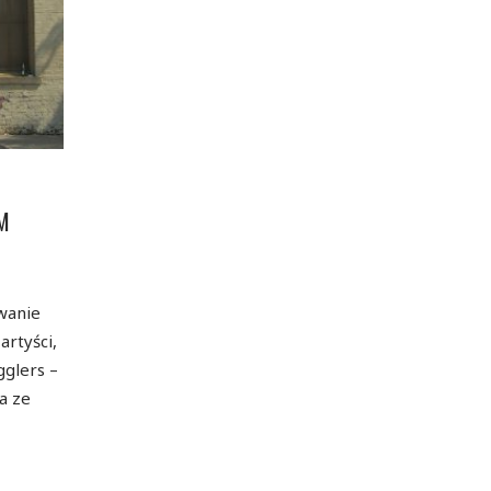
M
owanie
artyści,
gglers –
a ze