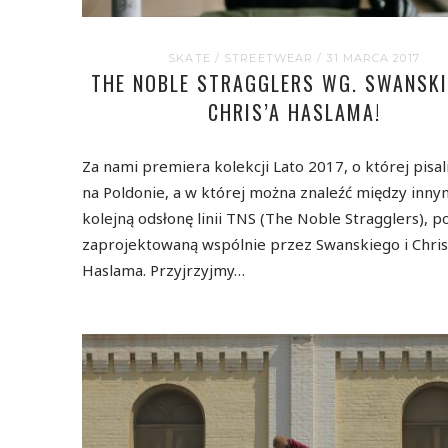
SKATE
/
STREETWEAR
/ 31 MARCA 2017
THE NOBLE STRAGGLERS WG. SWANSKI
CHRIS’A HASLAMA!
Za nami premiera kolekcji Lato 2017, o której pisal
na Poldonie, a w której można znaleźć między inny
kolejną odsłonę linii TNS (The Noble Stragglers), 
zaprojektowaną wspólnie przez Swanskiego i Chris
Haslama. Przyjrzyjmy…