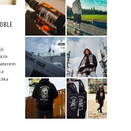
OBLE
i,
jsza
katerem
ca
ilka