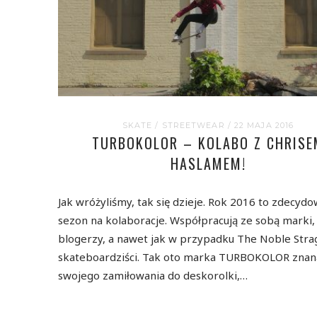
SKATE
/
STREETWEAR
/ 22 MAJA 2016
TURBOKOLOR – KOLABO Z CHRISE
HASLAMEM!
Jak wróżyliśmy, tak się dzieje. Rok 2016 to zdecyd
sezon na kolaboracje. Współpracują ze sobą marki, 
blogerzy, a nawet jak w przypadku The Noble Stra
skateboardziści. Tak oto marka TURBOKOLOR znan
swojego zamiłowania do deskorolki,…