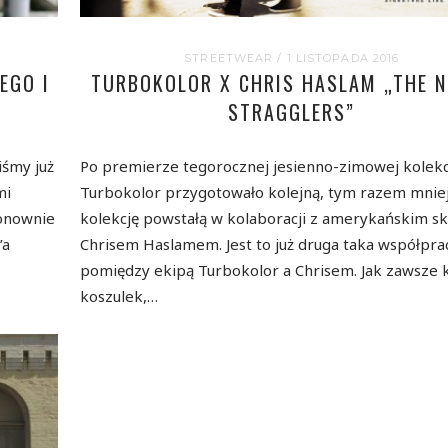
STREETWEAR
/ 1 LISTOPADA 2016
EGO I
TURBOKOLOR X CHRIS HASLAM „THE N
STRAGGLERS”
iśmy już
Po premierze tegorocznej jesienno-zimowej kolekcj
mi
Turbokolor przygotowało kolejną, tym razem mnie
ponownie
kolekcję powstałą w kolaboracji z amerykańskim s
’a
Chrisem Haslamem. Jest to już druga taka współpra
pomiędzy ekipą Turbokolor a Chrisem. Jak zawsze k
koszulek,…