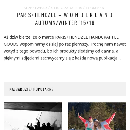
STREETWEAR
/ 4 LISTOPADA 2015
/
1 COMMENT
PARIS+HENDZEL – W O N D E R L A N D
AUTUMN/WINTER ’15/16
Aż dziw bierze, że o marce PARIS+HENDZEL HANDCRAFTED
GOODS wspominamy dzisiaj po raz pierwszy. Trochę nam nawet
wstyd z tego powodu, bo ich produkty śledzimy od dawna, a
pięknymi zdjęciami zachwycamy się z każdą nową publikacją…
NAJBARDZIEJ POPULARNE