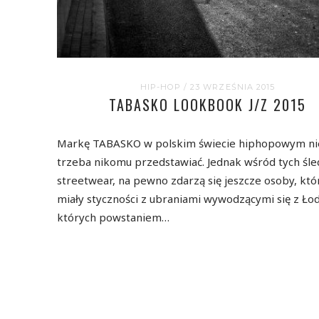
HIP-HOP
/ 23 WRZEŚNIA 2015
TABASKO LOOKBOOK J/Z 2015
Markę TABASKO w polskim świecie hiphopowym ni
trzeba nikomu przedstawiać. Jednak wśród tych śl
streetwear, na pewno zdarzą się jeszcze osoby, któ
miały styczności z ubraniami wywodzącymi się z Łodz
których powstaniem…