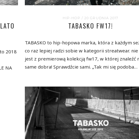
HIP-HOP
/ 20 GRUDNIA 2017
 LATO
TABASKO FW17!
TABASKO to hip-hopowa marka, która z każdym s
co raz lepiej radzi sobie w kategorii streatwear. nie
ato 2018
jest z premierową kolekcją fw17, w której znaleźć
same dobra! Sprawdźcie sami. „Tak mi się podoba…
LE NA