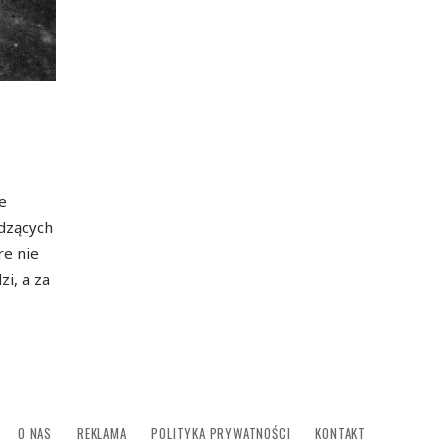
e
edzących
re nie
i, a za
O NAS
REKLAMA
POLITYKA PRYWATNOŚCI
KONTAKT