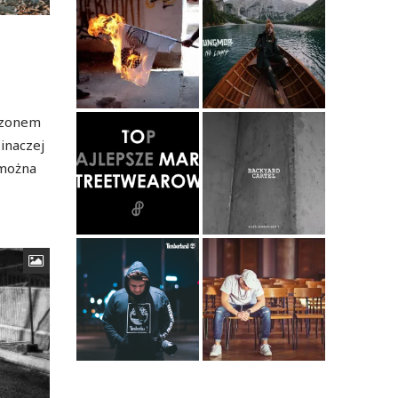
ezonem
 inaczej
 można