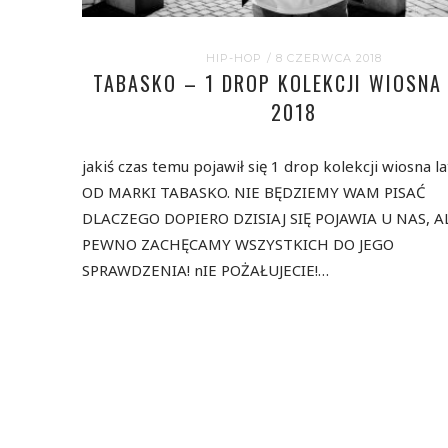
HIP-HOP
/ 8 CZERWCA 2018
TABASKO – 1 DROP KOLEKCJI WIOSNA
2018
jakiś czas temu pojawił się 1 drop kolekcji wiosna l
OD MARKI TABASKO. NIE BĘDZIEMY WAM PISAĆ
DLACZEGO DOPIERO DZISIAJ SIĘ POJAWIA U NAS, A
PEWNO ZACHĘCAMY WSZYSTKICH DO JEGO
SPRAWDZENIA! nIE POŻAŁUJECIE!…