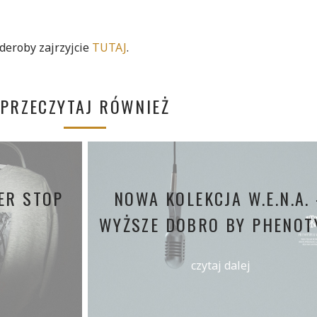
rderoby zajrzyjcie
TUTAJ
.
PRZECZYTAJ RÓWNIEŻ
ER STOP
NOWA KOLEKCJA W.E.N.A.
WYŻSZE DOBRO BY PHENOT
czytaj dalej