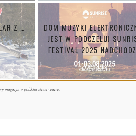
LAR Z …
DOM MUZYKI ELEKTRONICZ
JEST W PODCZELU! SUNRI
FESTIVAL 2025 NADCHODZ
czytaj dalej
wy magazyn o polskim streetwearze.