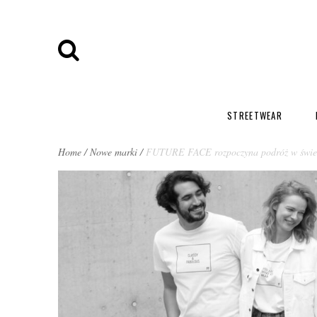
STREETWEAR
BREADCRUMBS
Home
/
Nowe marki
/
FUTURE FACE rozpoczyna podróż w świec
NAVIGATION