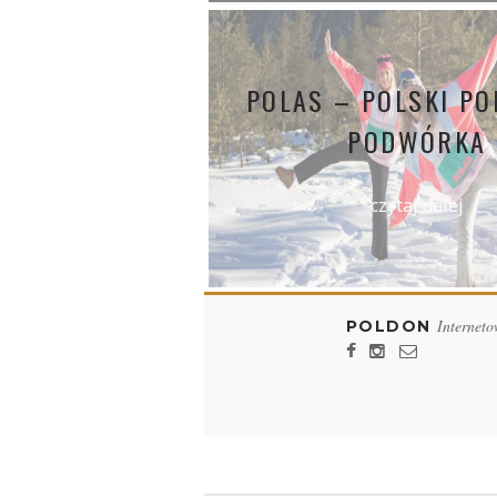
POLAS – POLSKI PO
PODWÓRKA
czytaj dalej
Interneto
POLDON