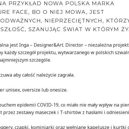
 NA PRZYKŁAD NOWA POLSKA MARKA
E FACE, BO O NIEJ MOWA, JEST
 ODWAŻNYCH, NIEPRZECIĘTNYCH, KTÓRZ
SZŁOŚĆ, SZANUJĄC ŚWIAT W KTÓRYM ŻY
na jest Inga – Designer&Art. Director – niezależna projekt
by każdy szczegół projektu, wytwarzanego w polskich szwaln
najmniejszym szczególe.
czuwa aby całość należycie zagrała.
r unisex, oversize lub onesize.
buchem epidemii COVID-19, co miało nie mały wpływ na pie
t przez zestawy maseczek i T-shirtów z hasłami i odniesien
 joggery, czapki, kominiarki oraz wełniane kapelusze i kurtki 