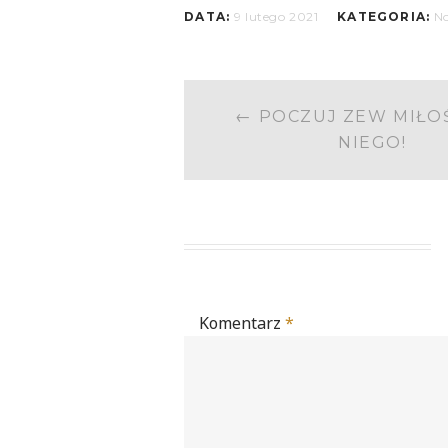
DATA:
9 lutego 2021
KATEGORIA:
N
POST
←
POCZUJ ZEW MIŁO
NAVIGATIO
NIEGO!
Komentarz
*