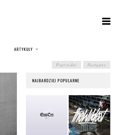
A
ARTYKUŁY
POST
Poprzedni
Następny
NAVIGATION
NAJBARDZIEJ POPULARNE