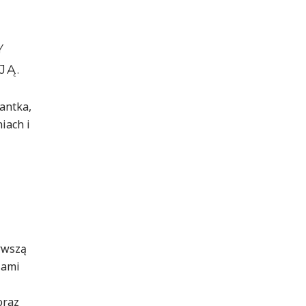
Y
JĄ.
antka,
iach i
rwszą
iami
oraz