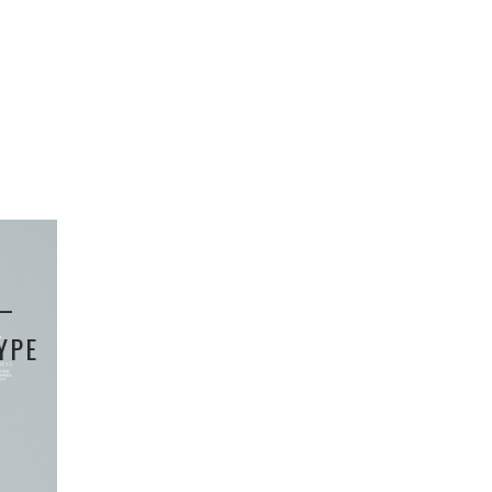
 –
YPE