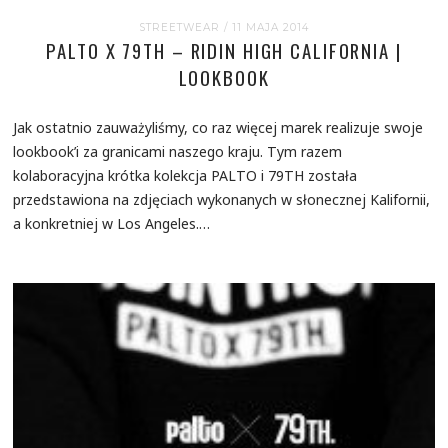
STREETWEAR
/ 11 MAJA 2014
PALTO X 79TH – RIDIN HIGH CALIFORNIA |
LOOKBOOK
Jak ostatnio zauważyliśmy, co raz więcej marek realizuje swoje
lookbook’i za granicami naszego kraju. Tym razem
kolaboracyjna krótka kolekcja PALTO i 79TH została
przedstawiona na zdjęciach wykonanych w słonecznej Kalifornii,
a konkretniej w Los Angeles.…