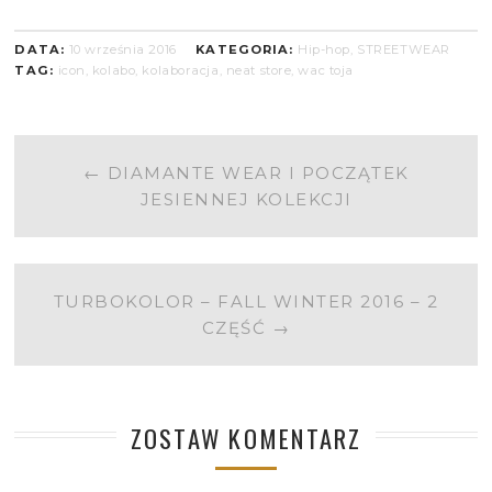
DATA:
10 września 2016
KATEGORIA:
Hip-hop
,
STREETWEAR
TAG:
icon
,
kolabo
,
kolaboracja
,
neat store
,
wac toja
POST
←
DIAMANTE WEAR I POCZĄTEK
JESIENNEJ KOLEKCJI
NAVIGATION
TURBOKOLOR – FALL WINTER 2016 – 2
CZĘŚĆ
→
ZOSTAW KOMENTARZ