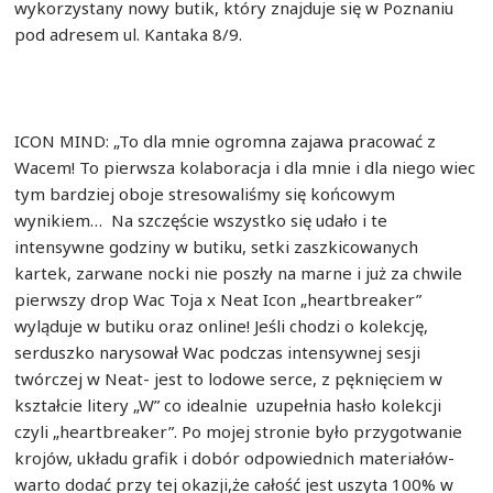
wykorzystany nowy butik, który znajduje się w Poznaniu
pod adresem ul. Kantaka 8/9.
ICON MIND: „To dla mnie ogromna zajawa pracować z
Wacem! To pierwsza kolaboracja i dla mnie i dla niego wiec
tym bardziej oboje stresowaliśmy się końcowym
wynikiem… Na szczęście wszystko się udało i te
intensywne godziny w butiku, setki zaszkicowanych
kartek, zarwane nocki nie poszły na marne i już za chwile
pierwszy drop Wac Toja x Neat Icon „heartbreaker”
wyląduje w butiku oraz online! Jeśli chodzi o kolekcję,
serduszko narysował Wac podczas intensywnej sesji
twórczej w Neat- jest to lodowe serce, z pęknięciem w
kształcie litery „W” co idealnie uzupełnia hasło kolekcji
czyli „heartbreaker”. Po mojej stronie było przygotwanie
krojów, układu grafik i dobór odpowiednich materiałów-
warto dodać przy tej okazji,że całość jest uszyta 100% w