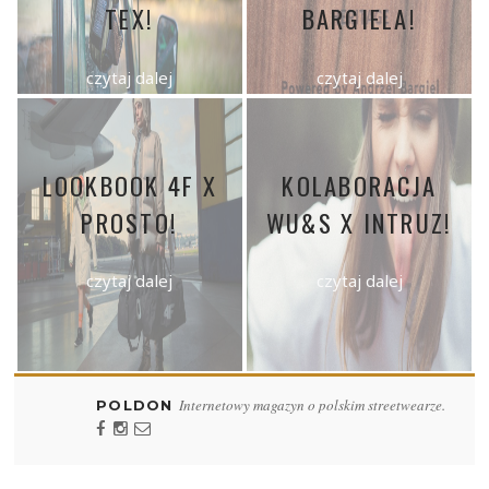
TEX!
BARGIELA!
czytaj dalej
czytaj dalej
LOOKBOOK 4F X
KOLABORACJA
PROSTO!
WU&S X INTRUZ!
czytaj dalej
czytaj dalej
Internetowy magazyn o polskim streetwearze.
POLDON