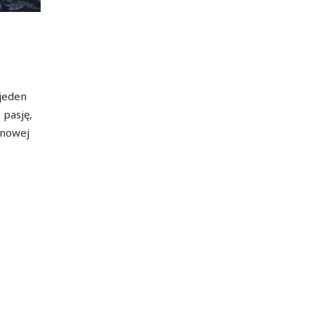
 jeden
 pasję,
l nowej