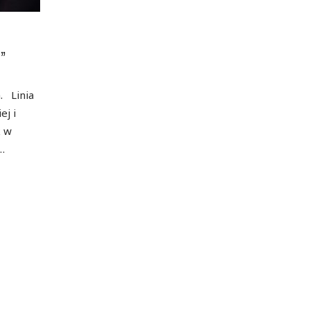
”
. Linia
ej i
k w
…