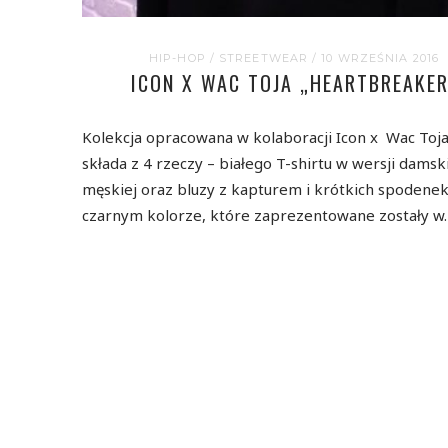
HIP-HOP
/
STREETWEAR
/ 10 WRZEŚNIA 2016
ICON X WAC TOJA „HEARTBREAKER
Kolekcja opracowana w kolaboracji Icon x Wac Toja
składa z 4 rzeczy – białego T-shirtu w wersji damski
męskiej oraz bluzy z kapturem i krótkich spodene
czarnym kolorze, które zaprezentowane zostały w