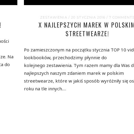
ZESTAWIENIA
/ 20 STYCZNIA 2016
/
7 COMMENT
!
X NAJLEPSZYCH MAREK W POLSKI
STREETWEARZE!
ności
Po zamieszczonym na początku stycznia TOP 10 vi
ze. Na
lookbooków, przechodzimy płynnie do
ta do
kolejnego zestawienia. Tym razem mamy dla Was d
najlepszych naszym zdaniem marek w polskim
streetwearze, które w jakiś sposób wyróżniły się o
roku na tle innych.…