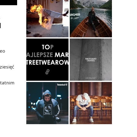
S
M
deo
ziesięć
statnim