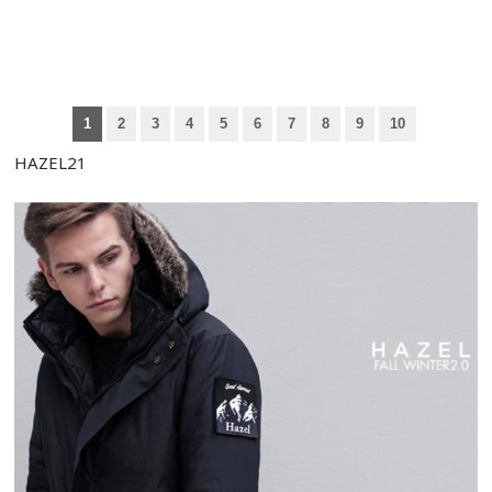
1
2
3
4
5
6
7
8
9
10
HAZEL21