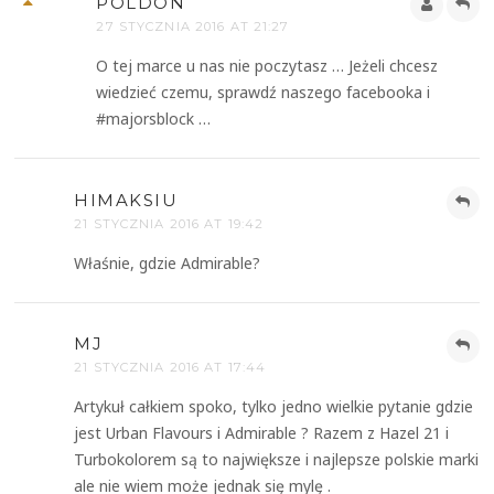
POLDON
27 STYCZNIA 2016 AT 21:27
O tej marce u nas nie poczytasz … Jeżeli chcesz
wiedzieć czemu, sprawdź naszego facebooka i
#majorsblock …
HIMAKSIU
21 STYCZNIA 2016 AT 19:42
Właśnie, gdzie Admirable?
MJ
21 STYCZNIA 2016 AT 17:44
Artykuł całkiem spoko, tylko jedno wielkie pytanie gdzie
jest Urban Flavours i Admirable ? Razem z Hazel 21 i
Turbokolorem są to największe i najlepsze polskie marki
ale nie wiem może jednak się mylę .