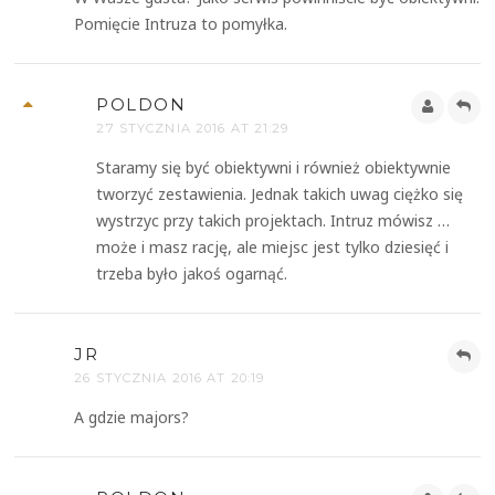
Pomięcie Intruza to pomyłka.
POLDON
27 STYCZNIA 2016 AT 21:29
Staramy się być obiektywni i również obiektywnie
tworzyć zestawienia. Jednak takich uwag ciężko się
wystrzyc przy takich projektach. Intruz mówisz …
może i masz rację, ale miejsc jest tylko dziesięć i
trzeba było jakoś ogarnąć.
JR
26 STYCZNIA 2016 AT 20:19
A gdzie majors?