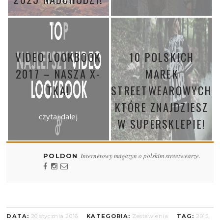
czytaj dalej
VIDEO LOOKBOOK
10 POLSKICH
2017 – NASZA X-
MAREK
TKA!
STREETWEAROWYCH,
KTÓRE ZNAJDZIESZ
czytaj dalej
W SUPERSKLEPIE!
czytaj dalej
Internetowy magazyn o polskim streetwearze.
POLDON
DATA:
20 stycznia 2016
KATEGORIA:
Zestawienia
TAG:
2015
,