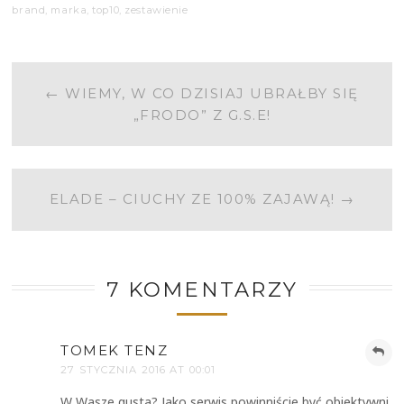
brand
,
marka
,
top10
,
zestawienie
POST
←
WIEMY, W CO DZISIAJ UBRAŁBY SIĘ
„FRODO” Z G.S.E!
NAVIGATION
ELADE – CIUCHY ZE 100% ZAJAWĄ!
→
7 KOMENTARZY
TOMEK TENZ
27 STYCZNIA 2016 AT 00:01
W Wasze gusta? Jako serwis powinniście być obiektywni.