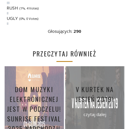
RUSH
(1%, 4 Votes)
UGLY
(0%, 0 Votes)
Głosujących:
290
PRZECZYTAJ RÓWNIEŻ
DOM MUZYKI
V KURTEK NA
ELEKTRONICZNEJ
JESIEŃ 2019!
JEST W PODCZELU!
czytaj dalej
SUNRISE FESTIVAL
2025 NADCHODZI!