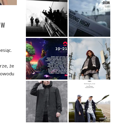
 W
esiąc.
rze, że
 powodu