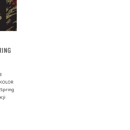
RING
d
OKOLOR
 Spring
cji