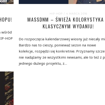
HIP-HOP
/ 4 MARCA 2016
HOPU!
MASSDNM – ŚWIEŻA KOLORYSTYKA
KLASYCZNYM WYDANIU!
m wśród
 HIP-HOP
Do rozpoczęcia kalendarzowej wiosny już niecały mi
Bardzo nas to cieszy, ponieważ sezon na nowe
kolekcje, rozpędzi się konkretnie. Przyznamy szcze
nie nadążamy ze wszystkimi newsami, ale to też z
jednego dużego projektu, z…