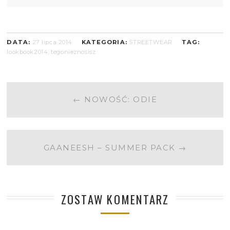
DATA:
27 lipca 2014
KATEGORIA:
STREETWEAR
TAG:
lookbook2014
,
tegonieznosisz
POST
←
NOWOŚĆ: ODIE
NAVIGATION
GAANEESH – SUMMER PACK
→
ZOSTAW KOMENTARZ