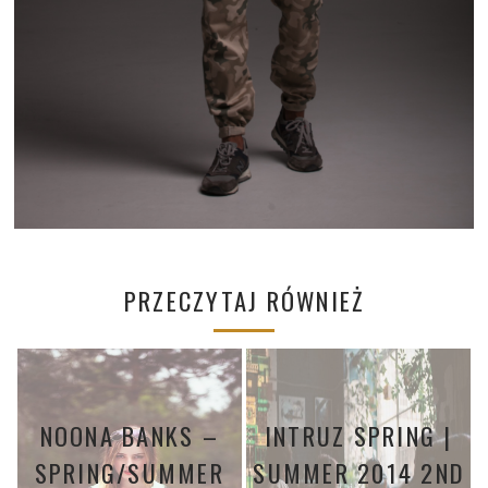
PRZECZYTAJ RÓWNIEŻ
NOONA BANKS –
INTRUZ SPRING |
SPRING/SUMMER
SUMMER 2014 2ND