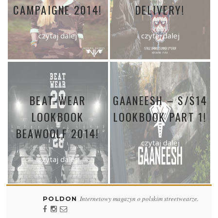
CAMPAIGNE 2014!
DELIVERY!
czytaj dalej
czytaj dalej
BEAT-WEAR
GAANEESH – S/S14
LOOKBOOK
LOOKBOOK PART 1!
BEAWOOLF 2014!
czytaj dalej
czytaj dalej
Internetowy magazyn o polskim streetwearze.
POLDON