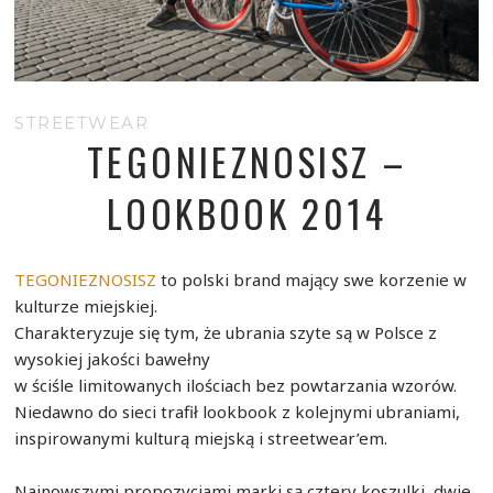
STREETWEAR
TEGONIEZNOSISZ –
LOOKBOOK 2014
TEGONIEZNOSISZ
to polski brand mający swe korzenie w
kulturze miejskiej.
Charakteryzuje się tym, że ubrania szyte są w Polsce z
wysokiej jakości bawełny
w ściśle limitowanych ilościach bez powtarzania wzorów.
Niedawno do sieci trafił lookbook z kolejnymi ubraniami,
inspirowanymi kulturą miejską i streetwear’em.
Najnowszymi propozycjami marki są cztery koszulki, dwie