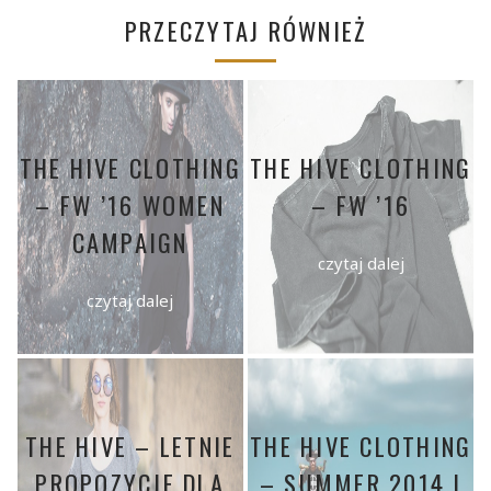
PRZECZYTAJ RÓWNIEŻ
THE HIVE CLOTHING
THE HIVE CLOTHING
– FW ’16 WOMEN
– FW ’16
CAMPAIGN
czytaj dalej
czytaj dalej
THE HIVE – LETNIE
THE HIVE CLOTHING
PROPOZYCJE DLA
– SUMMER 2014 I