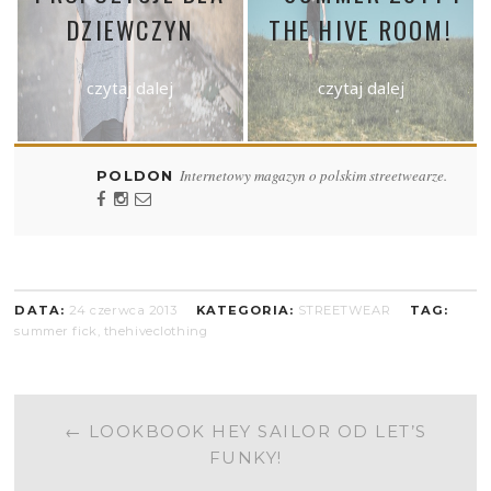
DZIEWCZYN
THE HIVE ROOM!
czytaj dalej
czytaj dalej
Internetowy magazyn o polskim streetwearze.
POLDON
DATA:
24 czerwca 2013
KATEGORIA:
STREETWEAR
TAG:
summer fick
,
thehiveclothing
POST
←
LOOKBOOK HEY SAILOR OD LET’S
FUNKY!
NAVIGATION