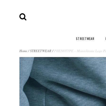
STREETWEAR
BREADCRUMBS
Home
/
STREETWEAR
/
PHENOTYPE – Monochrome Logo P
NAVIGATION