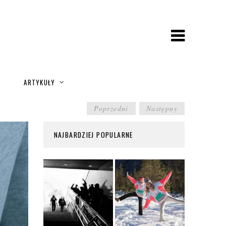
A
ARTYKUŁY
POST
Poprzedni
Następny
NAVIGATION
NAJBARDZIEJ POPULARNE