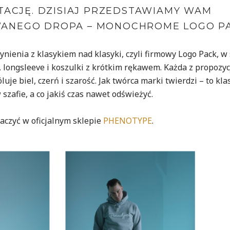
NTACJĘ. DZISIAJ PRZEDSTAWIAMY WAM
WANEGO DROPA – MONOCHROME LOGO PA
ynienia z klasykiem nad klasyki, czyli firmowy Logo Pack, w
 longsleeve i koszulki z krótkim rękawem. Każda z propozyc
e biel, czerń i szarość. Jak twórca marki twierdzi – to kla
szafie, a co jakiś czas nawet odświeżyć.
aczyć w oficjalnym sklepie
PHENOTYPE
.