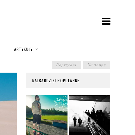
A
ARTYKUŁY
POST
Poprzedni
Następny
NAVIGATION
NAJBARDZIEJ POPULARNE