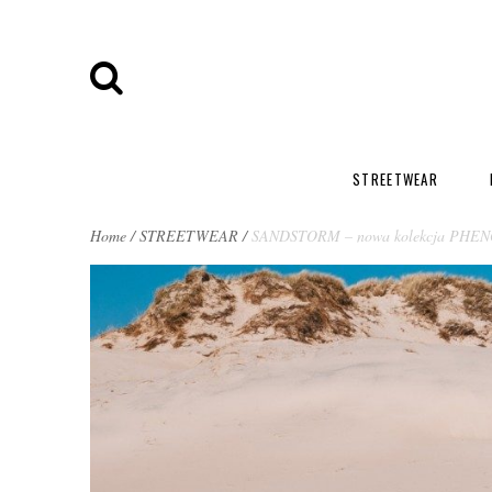
STREETWEAR
BREADCRUMBS
Home
/
STREETWEAR
/
SANDSTORM – nowa kolekcja PHE
NAVIGATION