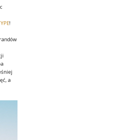
c
YPE
!
brandów
ji
ba
eśniej
ęć, a