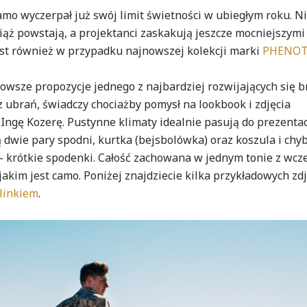
mo wyczerpał już swój limit świetności w ubiegłym roku. Ni
iąż powstają, a projektanci zaskakują jeszcze mocniejszymi
st również w przypadku najnowszej kolekcji marki
PHENOT
nowsze propozycje jednego z najbardziej rozwijających się 
 ubrań, świadczy chociażby pomysł na lookbook i zdjęcia
ngę Kozerę. Pustynne klimaty idealnie pasują do prezentac
 dwie pary spodni, kurtka (bejsbolówka) oraz koszula i chy
– krótkie spodenki. Całość zachowana w jednym tonie z wcz
m jest camo. Poniżej znajdziecie kilka przykładowych zdj
linkiem
.