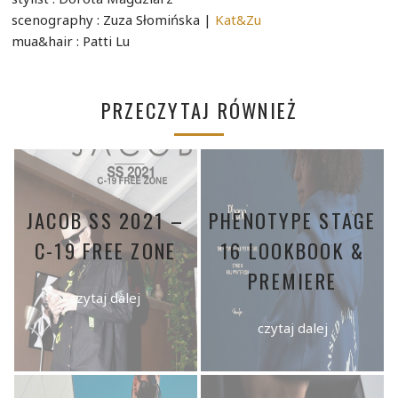
scenography : Zuza Słomińska |
Kat&Zu
mua&hair : Patti Lu
PRZECZYTAJ RÓWNIEŻ
JACOB SS 2021 –
PHENOTYPE STAGE
C-19 FREE ZONE
16 LOOKBOOK &
PREMIERE
czytaj dalej
czytaj dalej