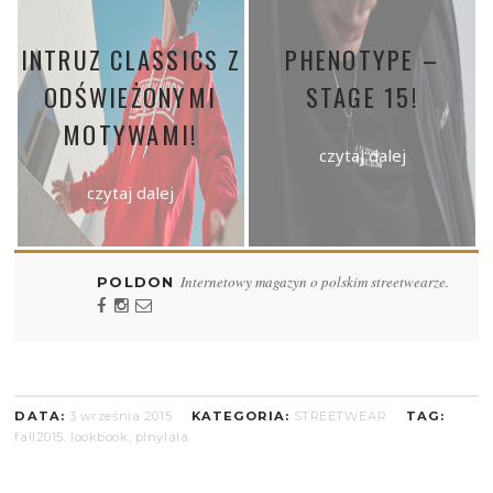
INTRUZ CLASSICS Z
PHENOTYPE –
ODŚWIEŻONYMI
STAGE 15!
MOTYWAMI!
czytaj dalej
czytaj dalej
Internetowy magazyn o polskim streetwearze.
POLDON
DATA:
3 września 2015
KATEGORIA:
STREETWEAR
TAG:
fall2015
,
lookbook
,
plnylala