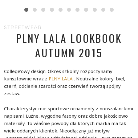
STREETWEAR
PLNY LALA LOOKBOOK
AUTUMN 2015
College’owy design. Okres szkolny rozpoczynamy
kunsztownie wraz z
PLNY LALA
. Neutralne kolory: biel,
czerń, odcienie szarości oraz czerwień tworzą spójny
zestaw.
Charakterystycznie sportowe ornamenty z nonszalanckimi
napisami. Luźne, wygodne fasony oraz dobre jakościowo
materiały. To właśnie powody dla których marka ma tak
wiele oddanych klientek. Nieodłączny już motyw
„warszawskiej lali” w odświeżonej odsłonie – tym razem na