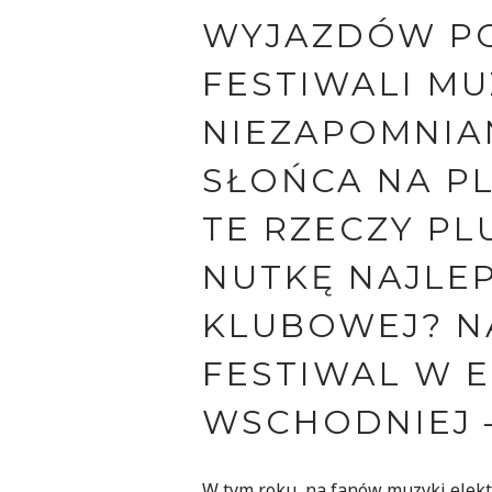
WYJAZDÓW PO
FESTIWALI MU
NIEZAPOMNIA
SŁOŃCA NA PL
TE RZECZY P
NUTKĘ NAJLEP
KLUBOWEJ? N
FESTIWAL W 
WSCHODNIEJ –
W tym roku, na fanów muzyki elektr