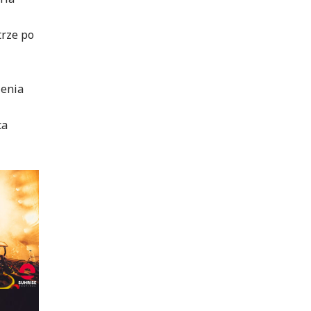
trze po
ienia
ca