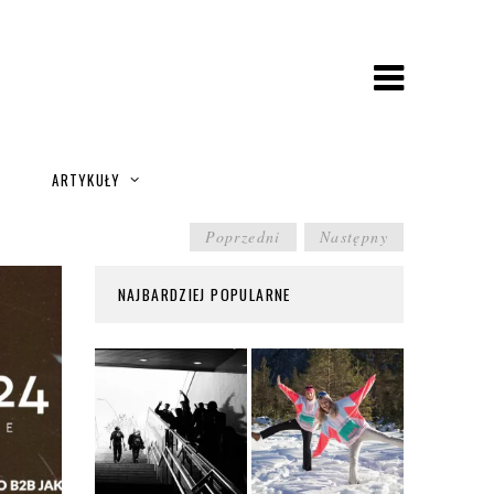
A
ARTYKUŁY
POST
Poprzedni
Następny
NAVIGATION
NAJBARDZIEJ POPULARNE