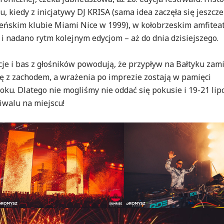
 kiedy z inicjatywy DJ KRISA (sama idea zaczęła się jeszcze
leńskim klubie Miami Nice w 1999), w kołobrzeskim amfitea
i nadano rytm kolejnym edycjom – aż do dnia dzisiejszego.
cje i bas z głośników powodują, że przypływ na Bałtyku zam
ię z zachodem, a wrażenia po imprezie zostają w pamięci
oku. Dlatego nie mogliśmy nie oddać się pokusie i 19-21 lip
iwalu na miejscu!