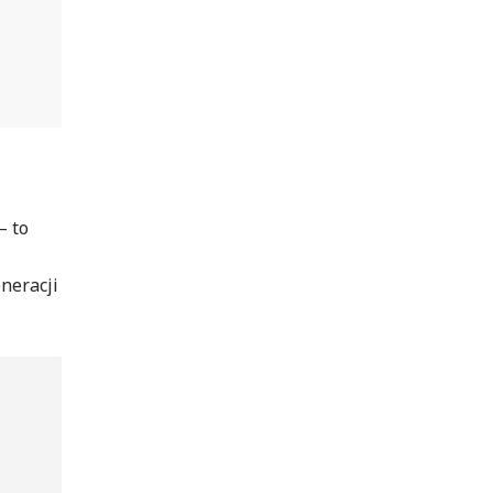
– to
eneracji