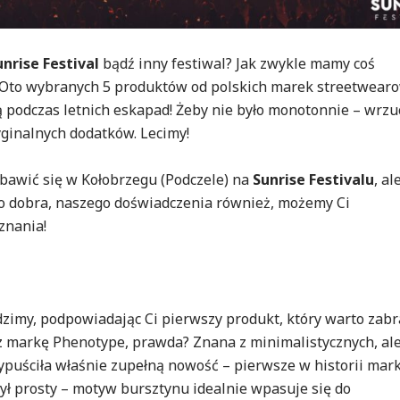
unrise Festival
bądź inny festiwal? Jak zwykle mamy coś
. Oto wybranych 5 produktów od polskich marek streetwear
 podczas letnich eskapad! Żeby nie było monotonnie – wrz
yginalnych dodatków. Lecimy!
 bawić się w Kołobrzegu (Podczele) na
Sunrise Festivalu
, al
no dobra, naszego doświadczenia również, możemy Ci
znania!
zimy, podpowiadając Ci pierwszy produkt, który warto zabr
sz markę Phenotype, prawda? Znana z minimalistycznych, al
uściła właśnie zupełną nowość – pierwsze w historii mark
ył prosty – motyw bursztynu idealnie wpasuje się do