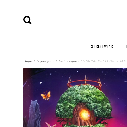
STREETWEAR
BREADCRUMBS
Home
/
Wydarzenia
/
Zestawienia
/
SUNRISE FESTIVAL – JAK
NAVIGATION