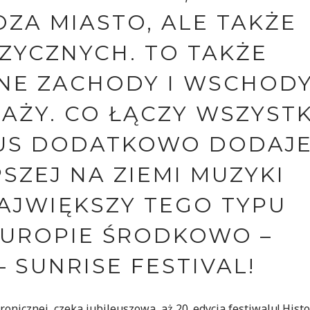
ZA MIASTO, ALE TAKŻE
ZYCZNYCH. TO TAKŻE
NE ZACHODY I WSCHOD
AŻY. CO ŁĄCZY WSZYSTK
LUS DODATKOWO DODAJ
SZEJ NA ZIEMI MUZYKI
AJWIĘKSZY TEGO TYPU
EUROPIE ŚRODKOWO –
 SUNRISE FESTIVAL!
onicznej, czeka jubileuszowa, aż 20. edycja festiwalu! Histo