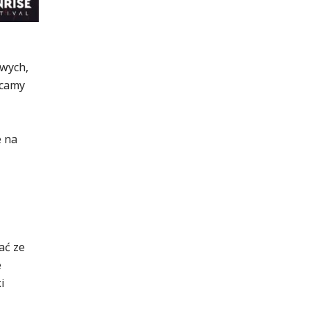
owych,
ucamy
e na
ać ze
e
i