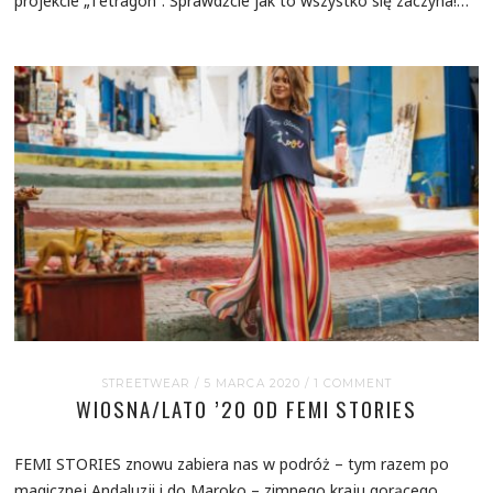
projekcie „Tetragon”. Sprawdźcie jak to wszystko się zaczyna!…
STREETWEAR
/ 5 MARCA 2020
/
1 COMMENT
WIOSNA/LATO ’20 OD FEMI STORIES
FEMI STORIES znowu zabiera nas w podróż – tym razem po
magicznej Andaluzji i do Maroko – zimnego kraju gorącego