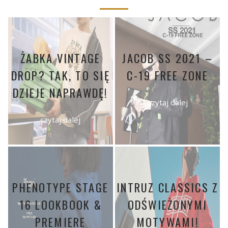
ŻABKA VINTAGE
JACOB SS 2021 –
DROP? TAK, TO SIĘ
C-19 FREE ZONE
DZIEJE NAPRAWDĘ!
czytaj dalej
czytaj dalej
PHENOTYPE STAGE
INTRUZ CLASSICS Z
16 LOOKBOOK &
ODŚWIEŻONYMI
PREMIERE
MOTYWAMI!