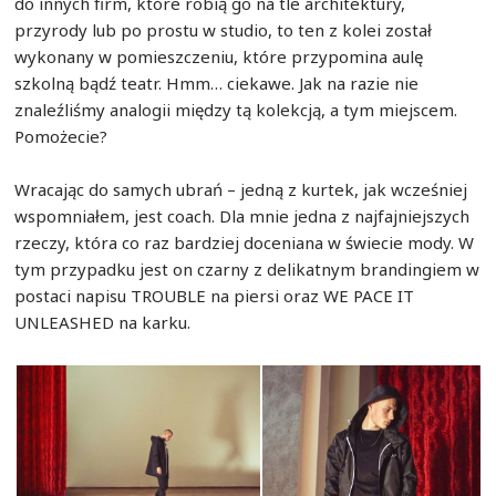
do innych firm, które robią go na tle architektury,
przyrody lub po prostu w studio, to ten z kolei został
wykonany w pomieszczeniu, które przypomina aulę
szkolną bądź teatr. Hmm… ciekawe. Jak na razie nie
znaleźliśmy analogii między tą kolekcją, a tym miejscem.
Pomożecie?
Wracając do samych ubrań – jedną z kurtek, jak wcześniej
wspomniałem, jest coach. Dla mnie jedna z najfajniejszych
rzeczy, która co raz bardziej doceniana w świecie mody. W
tym przypadku jest on czarny z delikatnym brandingiem w
postaci napisu TROUBLE na piersi oraz WE PACE IT
UNLEASHED na karku.