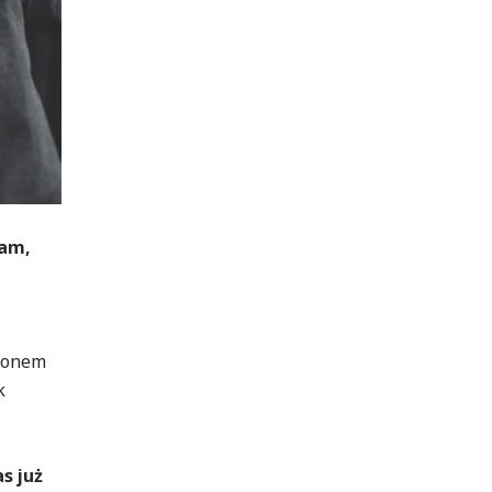
nam,
ldonem
k
s już