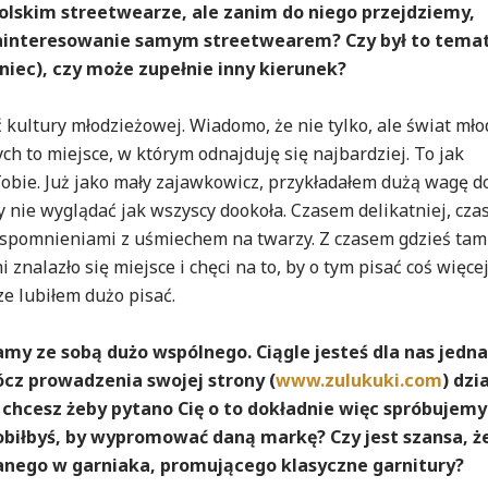
olskim streetwearze, ale zanim do niego przejdziemy,
zainteresowanie samym streetwearem? Czy był to temat
aniec), czy może zupełnie inny kierunek?
ć kultury młodzieżowej. Wiadomo, że nie tylko, ale świat mło
 to miejsce, w którym odnajduję się najbardziej. To jak
obie. Już jako mały zajawkowicz, przykładałem dużą wagę d
 nie wyglądać jak wszyscy dookoła. Czasem delikatniej, cz
wspomnieniami z uśmiechem na twarzy. Z czasem gdzieś tam
nalazło się miejsce i chęci na to, by o tym pisać coś więcej
e lubiłem dużo pisać.
amy ze sobą dużo wspólnego. Ciągle jesteś dla nas jedn
cz prowadzenia swojej strony (
www.zulukuki.com
) dzi
 chcesz żeby pytano Cię o to dokładnie więc spróbujemy
robiłbyś, by wypromować daną markę? Czy jest szansa, ż
anego w garniaka, promującego klasyczne garnitury?