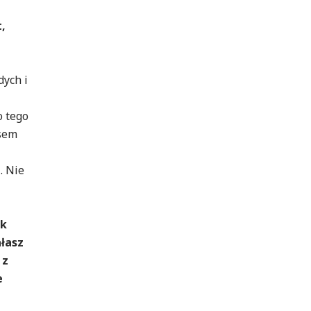
,
dych i
o tego
asem
. Nie
ak
ałasz
 z
e