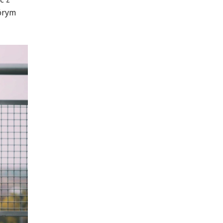
tórym