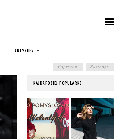
A
ARTYKUŁY
POST
Poprzedni
Następny
NAVIGATION
NAJBARDZIEJ POPULARNE