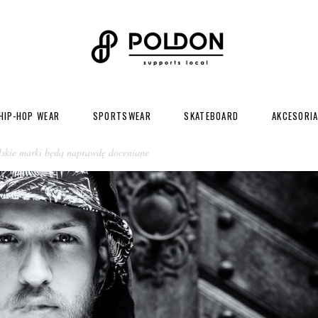
HIP-HOP WEAR
SPORTSWEAR
SKATEBOARD
AKCESORI
skie marki będą naprawdę doceniane