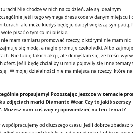
turach! Nie chodzę w nich na co dzień, ale są idealnym
czególnie jeśli tego wymaga dress code w danym miejscu i c
turach, ale może kiedyś będę je darzył większą sympatią. 
olę pisać o tym co mi bliskie.
o nie mam zamiaru promować rzeczy, z którymi nie mam nic
 zajmuje się modą, a nagle promuje czekoladki. Albo zajmuje
ach. Nie lubię takich akcji, ale domyślam się, że treści wyr
ofert. Jeśli będę chciał by u mnie pojawiły się inne tematy 
sją . W mojej działalności nie ma miejsca na rzeczy, które na
zczególnie propsujemy! Pozostając jeszcze w temacie pro
ku zdjęciach marki Diamante Wear. Czy to jakiś szerszy
”. Możesz nam coś więcej opowiedzieć na ten temat?
spółpracujemy od dłuższego czasu. Jeśli dobrze zbadasz t
i zdjęć promujących kolekcje, od ponad roku. Lubię pracowa