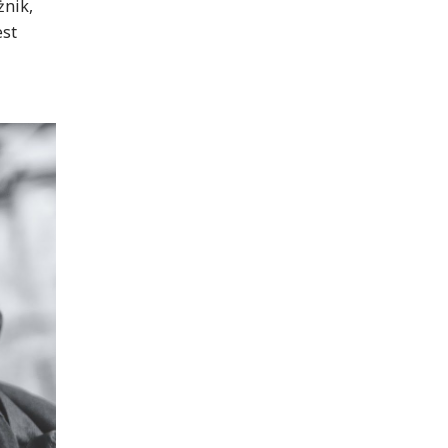
żnik,
est