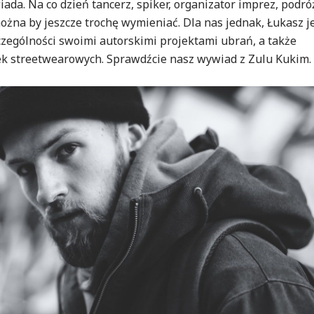
ada. Na co dzień tancerz, spiker, organizator imprez, podró
można by jeszcze trochę wymieniać. Dla nas jednak, Łukasz j
czególności swoimi autorskimi projektami ubrań, a także
ek streetwearowych. Sprawdźcie nasz wywiad z Zulu Kukim.