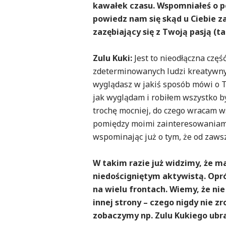
kawałek czasu. Wspomniałeś o p
powiedz nam się skąd u Ciebie 
zazębiający się z Twoją pasją (t
Zulu Kuki:
Jest to nieodłączna częś
zdeterminowanych ludzi kreatywnych
wyglądasz w jakiś sposób mówi o T
jak wyglądam i robiłem wszystko by
trochę mocniej, do czego wracam 
pomiędzy moimi zainteresowaniami z
wspominając już o tym, że od zawsz
W takim razie już widzimy, że m
niedościgniętym aktywistą. Opró
na wielu frontach. Wiemy, że nie
innej strony – czego nigdy nie z
zobaczymy np. Zulu Kukiego ubr