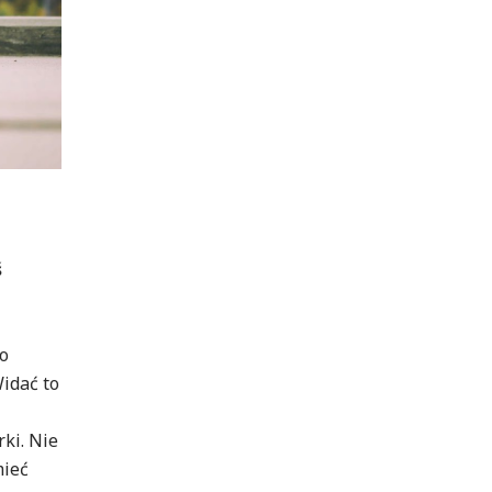
e
ś
co
Widać to
ki. Nie
mieć