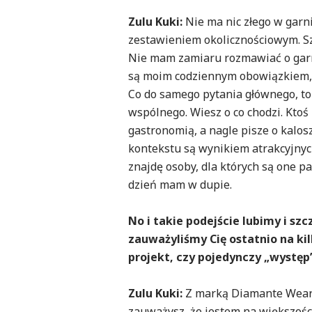
Zulu Kuki:
Nie ma nic złego w garni
zestawieniem okolicznościowym. Sz
Nie mam zamiaru rozmawiać o garni
są moim codziennym obowiązkiem, w
Co do samego pytania głównego, t
wspólnego. Wiesz o co chodzi. Ktoś
gastronomią, a nagle pisze o kalosz
kontekstu są wynikiem atrakcyjnych 
znajdę osoby, dla których są one pa
dzień mam w dupie.
No i takie podejście lubimy i s
zauważyliśmy Cię ostatnio na kil
projekt, czy pojedynczy „występ
Zulu Kuki:
Z marką Diamante Wear w
zauważysz, że jestem na większośc