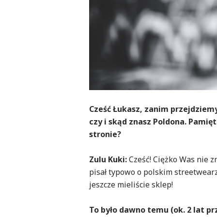
Cześć Łukasz, zanim przejdziemy
czy i skąd znasz Poldona. Pamię
stronie?
Zulu Kuki:
Cześć! Ciężko Was nie zn
pisał typowo o polskim streetwearz
jeszcze mieliście sklep!
To było dawno temu (ok. 2 lat prz