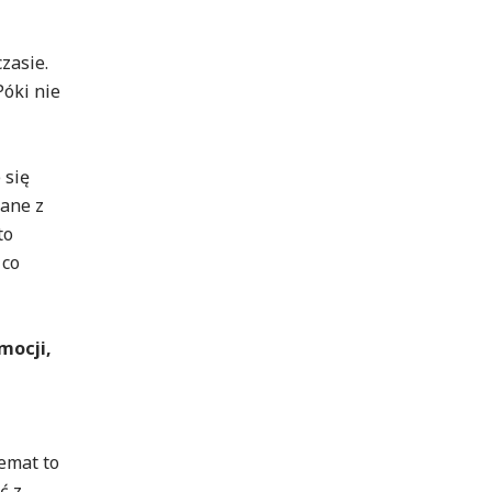
zasie.
Póki nie
 się
wane z
to
 co
mocji,
emat to
ć z