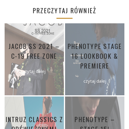
PRZECZYTAJ RÓWNIEŻ
JACOB SS 2021 –
PHENOTYPE STAGE
C-19 FREE ZONE
16 LOOKBOOK &
PREMIERE
czytaj dalej
czytaj dalej
INTRUZ CLASSICS Z
PHENOTYPE –