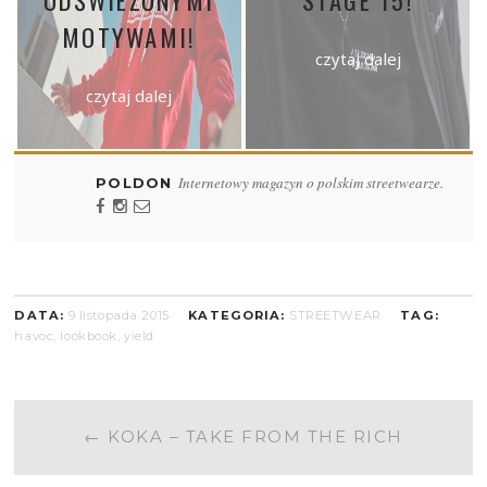
ODŚWIEŻONYMI
STAGE 15!
MOTYWAMI!
czytaj dalej
czytaj dalej
Internetowy magazyn o polskim streetwearze.
POLDON
DATA:
9 listopada 2015
KATEGORIA:
STREETWEAR
TAG:
havoc
,
lookbook
,
yield
POST
←
KOKA – TAKE FROM THE RICH
NAVIGATION