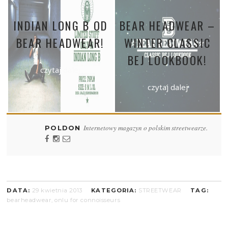
INDIAN LONG B OD
BEAR HEADWEAR –
BEAR HEADWEAR!
WINTER CLASSIC
BEJ LOOKBOOK!
czytaj dalej
czytaj dalej
Internetowy magazyn o polskim streetwearze.
POLDON
DATA:
29 kwietnia 2013
KATEGORIA:
STREETWEAR
TAG:
bearheadwear
,
onlu for connoisseurs