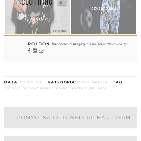
CLOTHING
czytaj dalej
czytaj dalej
Internetowy magazyn o polskim streetwearze.
POLDON
DATA:
13 lipca 2016
KATEGORIA:
Marka miesiąca
TAG:
czerwiec
,
marka miesiąca
,
maxflo
,
maxflorec
,
MF.Wear
POST
←
POMYSŁ NA LATO WEDŁUG HARP TEAM
NAVIGATION