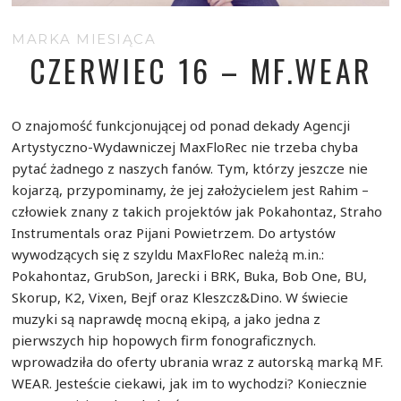
MARKA MIESIĄCA
CZERWIEC 16 – MF.WEAR
O znajomość funkcjonującej od ponad dekady Agencji
Artystyczno-Wydawniczej MaxFloRec nie trzeba chyba
pytać żadnego z naszych fanów. Tym, którzy jeszcze nie
kojarzą, przypominamy, że jej założycielem jest Rahim –
człowiek znany z takich projektów jak Pokahontaz, Straho
Instrumentals oraz Pijani Powietrzem. Do artystów
wywodzących się z szyldu MaxFloRec należą m.in.:
Pokahontaz, GrubSon, Jarecki i BRK, Buka, Bob One, BU,
Skorup, K2, Vixen, Bejf oraz Kleszcz&Dino. W świecie
muzyki są naprawdę mocną ekipą, a jako jedna z
pierwszych hip hopowych firm fonograficznych.
wprowadziła do oferty ubrania wraz z autorską marką MF.
WEAR. Jesteście ciekawi, jak im to wychodzi? Koniecznie