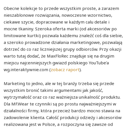
Obecne kolekcje to przede wszystkim proste, a zarazem
nieszablonowe rozwiązania, nowoczesne wzornictwo,
ciekawe szycie, dopracowane w każdym calu detale i
mocne tkaniny. Szeroka oferta marki (od akcesoriów po
limitowane kurtki) pozwala każdemu znaleźć coś dla siebie,
a szeroko prowadzone działania marketingowe, pozwalają
dotrzeć do co raz liczniejszej grupy odbiorców. Przy okazji
warto tutaj dodać, że MaxFloRec znajduje się na drugim
miejscu najcenniejszych gwiazd polskiego YouTube’a
wg.interaktywnie.com (
zobacz raport
).
Marketing to jedno, ale w tej branży trzeba się przede
wszystkim bronić takimi argumentami jak jakość,
wytrzymałość oraz co raz ważniejsza unikalność produktu.
Dla MF.Wear te czynniki są po prostu najważniejszymi w
działalności firmy, która przecież bardzo mocno stawia na
zadowolenie klienta. Całość produkcji odzieży i akcesoriów
realizowana jest w Polsce, a rozpoczyna się zawsze od