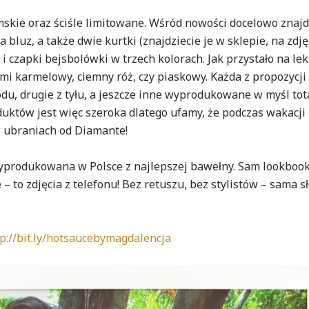
amskie oraz ściśle limitowane. Wśród nowości docelowo znaj
 bluz, a także dwie kurtki (znajdziecie je w sklepie, na zdję
i czapki bejsbolówki w trzech kolorach. Jak przystało na lek
mi karmelowy, ciemny róż, czy piaskowy. Każda z propozycji
odu, drugie z tyłu, a jeszcze inne wyprodukowane w myśl to
uktów jest więc szeroka dlatego ufamy, że podczas wakacji
w ubraniach od Diamante!
wyprodukowana w Polsce z najlepszej bawełny. Sam lookbook
 to zdjęcia z telefonu! Bez retuszu, bez stylistów – sama sł
tp://bit.ly/hotsaucebymagdalencja