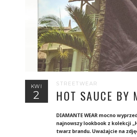
STREETWEAR
KWI
HOT SAUCE BY 
2
DIAMANTE WEAR mocno wyprzedza 
najnowszy lookbook z kolekcji „
twarz brandu. Uważajcie na zdj