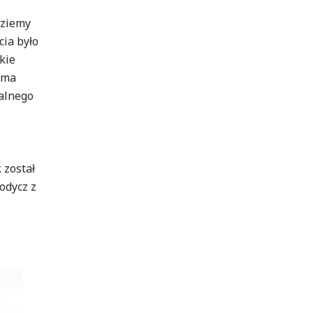
dziemy
cia było
kie
 ma
talnego
 został
odycz z