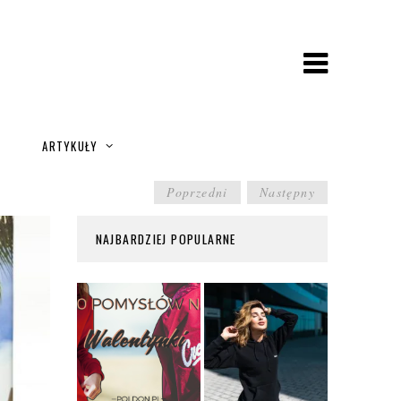
A
ARTYKUŁY
POST
Poprzedni
Następny
NAVIGATION
NAJBARDZIEJ POPULARNE