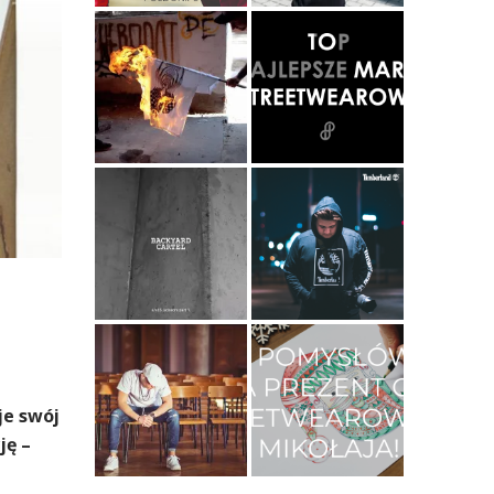
je swój
ję –