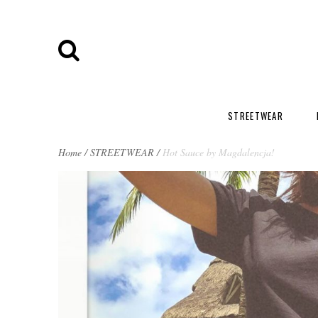
STREETWEAR
BREADCRUMBS
Home
/
STREETWEAR
/
Hot Sauce by Magdalencja!
NAVIGATION