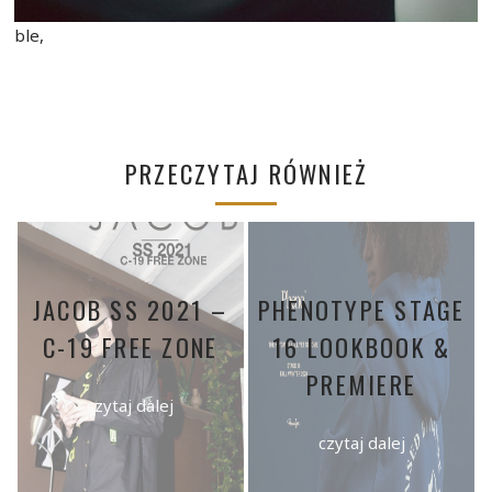
ble,
PRZECZYTAJ RÓWNIEŻ
JACOB SS 2021 –
PHENOTYPE STAGE
C-19 FREE ZONE
16 LOOKBOOK &
PREMIERE
czytaj dalej
czytaj dalej