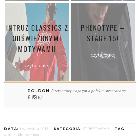
INTRUZ CLASSICS Z
PHENOTYPE –
ODŚWIEŻONYMI
STAGE 15!
MOTYWAMI!
czytaj dalej
czytaj dalej
Internetowy magazyn o polskim streetwearze.
POLDON
DATA:
1 września 2013
KATEGORIA:
STREETWEAR
TAG:
admirable
,
lookbook