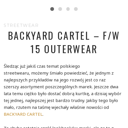
STREETWEAR
BACKYARD CARTEL – F/W
15 OUTERWEAR
Śledząc już jakiś czas temat polskiego
streetwearu, możemy śmiało powiedzieć, że jednym z
najlepszych przykładów na jego rozwój jest co raz
szerszy asortyment poszczególnych marek. Jeszcze dwa
lata temu ciężko było dostać dobrą kurtkę, a dzisiaj wybór
tej jednej, najlepszej jest bardzo trudny. Jakby tego było
mało, rzutem na taśmę wjechały właśnie nowości od
BACKYARD CARTEL
.
To chyba ostatnia część lookbooków marki, ale za to z